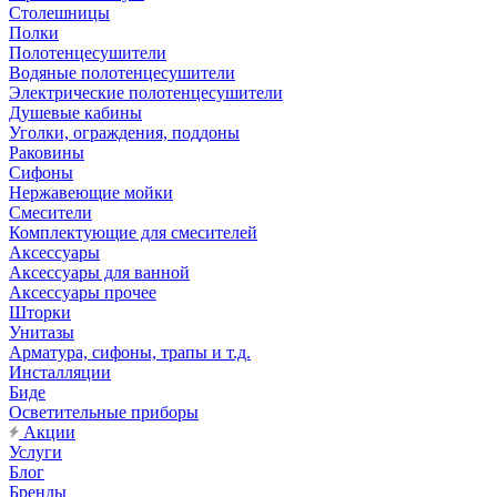
Столешницы
Полки
Полотенцесушители
Водяные полотенцесушители
Электрические полотенцесушители
Душевые кабины
Уголки, ограждения, поддоны
Раковины
Сифоны
Нержавеющие мойки
Смесители
Комплектующие для смесителей
Аксессуары
Аксессуары для ванной
Аксессуары прочее
Шторки
Унитазы
Арматура, сифоны, трапы и т.д.
Инсталляции
Биде
Осветительные приборы
Акции
Услуги
Блог
Бренды