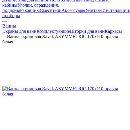
кабины
Уголки, ограждения,
поддоны
Раковины
Смесители
Аксессуары
Унитазы
Инсталляции
приборы
—
Ванны
Экраны для ванн
Комплектующие
Шторки для ванн
Каркасы
—
Ванна акриловая Ravak ASYMMETRIC 170x110 правая
белая