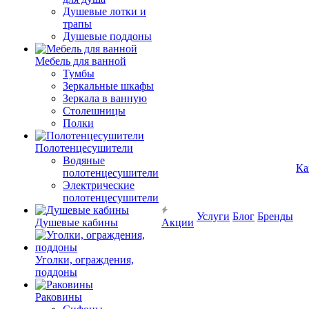
Душевые лотки и
трапы
Душевые поддоны
Мебель для ванной
Тумбы
Зеркальные шкафы
Зеркала в ванную
Столешницы
Полки
Полотенцесушители
Водяные
Ка
полотенцесушители
Электрические
полотенцесушители
Услуги
Блог
Бренды
Душевые кабины
Акции
Уголки, ограждения,
поддоны
Раковины