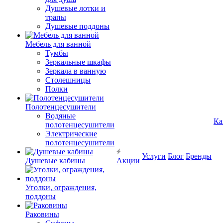
Душевые лотки и
трапы
Душевые поддоны
Мебель для ванной
Тумбы
Зеркальные шкафы
Зеркала в ванную
Столешницы
Полки
Полотенцесушители
Водяные
Ка
полотенцесушители
Электрические
полотенцесушители
Услуги
Блог
Бренды
Душевые кабины
Акции
Уголки, ограждения,
поддоны
Раковины