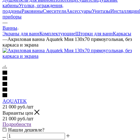
кабины
Уголки, ограждения,
поддоны
Раковины
Смесители
Аксессуары
Унитазы
Инсталляции
приборы
—
Ванны
Экраны для ванн
Комплектующие
Шторки для ванн
Каркасы
—
Акриловая ванна Aquatek Мия 130x70 прямоугольная, без
каркаса и экрана
AQUATEK
21 000
руб.
/шт
Варианты цен
21 000
руб.
/шт
Подробности
Нашли дешевле?