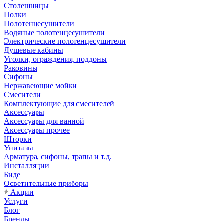
Столешницы
Полки
Полотенцесушители
Водяные полотенцесушители
Электрические полотенцесушители
Душевые кабины
Уголки, ограждения, поддоны
Раковины
Сифоны
Нержавеющие мойки
Смесители
Комплектующие для смесителей
Аксессуары
Аксессуары для ванной
Аксессуары прочее
Шторки
Унитазы
Арматура, сифоны, трапы и т.д.
Инсталляции
Биде
Осветительные приборы
Акции
Услуги
Блог
Бренды