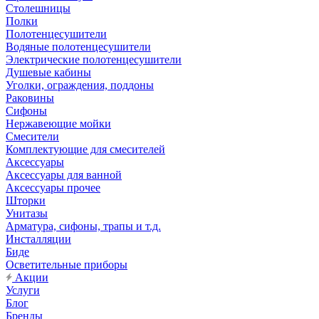
Столешницы
Полки
Полотенцесушители
Водяные полотенцесушители
Электрические полотенцесушители
Душевые кабины
Уголки, ограждения, поддоны
Раковины
Сифоны
Нержавеющие мойки
Смесители
Комплектующие для смесителей
Аксессуары
Аксессуары для ванной
Аксессуары прочее
Шторки
Унитазы
Арматура, сифоны, трапы и т.д.
Инсталляции
Биде
Осветительные приборы
Акции
Услуги
Блог
Бренды