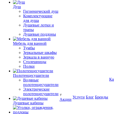
Душ
Гигиенический душ
Комплектующие
для душа
Душевые лотки и
трапы
Душевые поддоны
Мебель для ванной
Тумбы
Зеркальные шкафы
Зеркала в ванную
Столешницы
Полки
Полотенцесушители
Ка
Водяные
полотенцесушители
Электрические
полотенцесушители
Услуги
Блог
Бренды
Акции
Душевые кабины