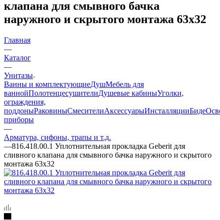
клапана для смывного бачка
наружного и скрытого монтажа 63х32
Главная
—
Каталог
—
Унитазы
Ванны и комплектующие
Душ
Мебель для
ванной
Полотенцесушители
Душевые кабины
Уголки,
ограждения,
поддоны
Раковины
Смесители
Аксессуары
Инсталляции
Биде
Осв
приборы
—
Арматура, сифоны, трапы и т.д.
—
816.418.00.1 Уплотнительная прокладка Geberit для
сливного клапана для смывного бачка наружного и скрытого
монтажа 63х32