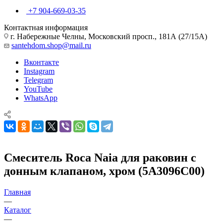
+7 904-669-03-35
Контактная информация
г. Набережные Челны, Московский просп., 181А (27/15А)
santehdom.shop@mail.ru
Вконтакте
Instagram
Telegram
YouTube
WhatsApp
Смеситель Roca Naia для раковин с
донным клапаном, хром (5A3096C00)
Главная
—
Каталог
—