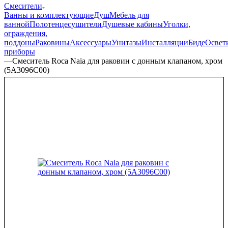
Смесители
Ванны и комплектующие
Душ
Мебель для
ванной
Полотенцесушители
Душевые кабины
Уголки,
ограждения,
поддоны
Раковины
Аксессуары
Унитазы
Инсталляции
Биде
Освет
приборы
—
Смеситель Roca Naia для раковин с донным клапаном, хром
(5A3096C00)