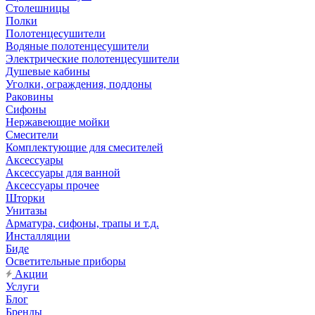
Столешницы
Полки
Полотенцесушители
Водяные полотенцесушители
Электрические полотенцесушители
Душевые кабины
Уголки, ограждения, поддоны
Раковины
Сифоны
Нержавеющие мойки
Смесители
Комплектующие для смесителей
Аксессуары
Аксессуары для ванной
Аксессуары прочее
Шторки
Унитазы
Арматура, сифоны, трапы и т.д.
Инсталляции
Биде
Осветительные приборы
Акции
Услуги
Блог
Бренды