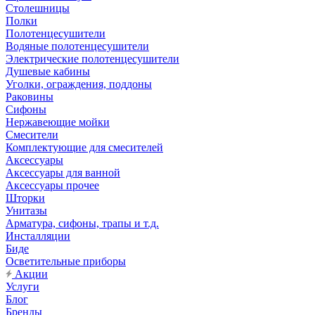
Столешницы
Полки
Полотенцесушители
Водяные полотенцесушители
Электрические полотенцесушители
Душевые кабины
Уголки, ограждения, поддоны
Раковины
Сифоны
Нержавеющие мойки
Смесители
Комплектующие для смесителей
Аксессуары
Аксессуары для ванной
Аксессуары прочее
Шторки
Унитазы
Арматура, сифоны, трапы и т.д.
Инсталляции
Биде
Осветительные приборы
Акции
Услуги
Блог
Бренды