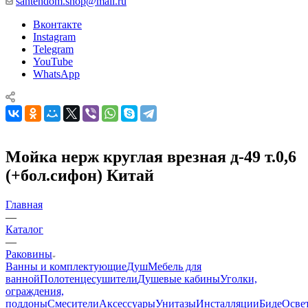
santehdom.shop@mail.ru
Вконтакте
Instagram
Telegram
YouTube
WhatsApp
Мойка нерж круглая врезная д-49 т.0,6
(+бол.сифон) Китай
Главная
—
Каталог
—
Раковины
Ванны и комплектующие
Душ
Мебель для
ванной
Полотенцесушители
Душевые кабины
Уголки,
ограждения,
поддоны
Смесители
Аксессуары
Унитазы
Инсталляции
Биде
Осве