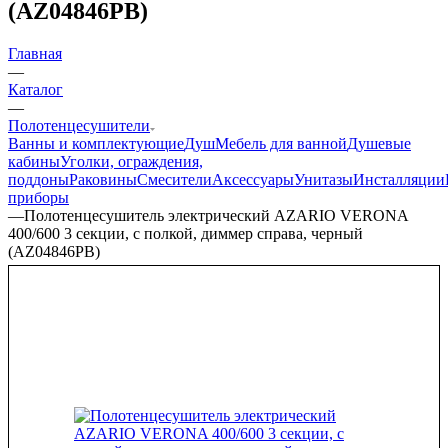
(AZ04846PB)
Главная
—
Каталог
—
Полотенцесушители
Ванны и комплектующие
Душ
Мебель для ванной
Душевые
кабины
Уголки, ограждения,
поддоны
Раковины
Смесители
Аксессуары
Унитазы
Инсталляции
приборы
—
Полотенцесушитель электрический AZARIO VERONA
400/600 3 секции, с полкой, диммер справа, черный
(AZ04846PB)