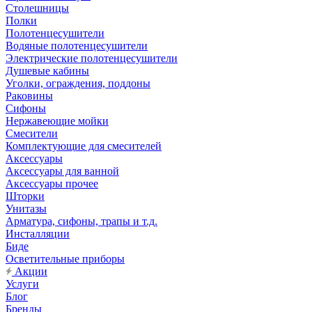
Столешницы
Полки
Полотенцесушители
Водяные полотенцесушители
Электрические полотенцесушители
Душевые кабины
Уголки, ограждения, поддоны
Раковины
Сифоны
Нержавеющие мойки
Смесители
Комплектующие для смесителей
Аксессуары
Аксессуары для ванной
Аксессуары прочее
Шторки
Унитазы
Арматура, сифоны, трапы и т.д.
Инсталляции
Биде
Осветительные приборы
Акции
Услуги
Блог
Бренды