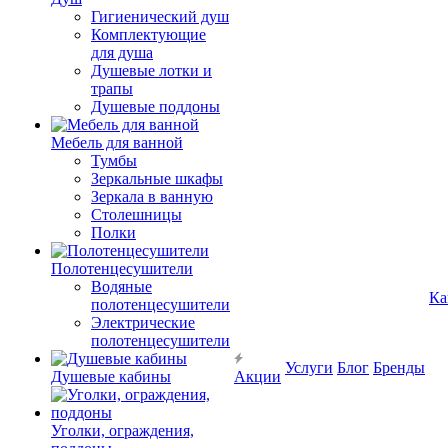
Гигиенический душ
Комплектующие
для душа
Душевые лотки и
трапы
Душевые поддоны
Мебель для ванной
Тумбы
Зеркальные шкафы
Зеркала в ванную
Столешницы
Полки
Полотенцесушители
Водяные
Ка
полотенцесушители
Электрические
полотенцесушители
Услуги
Блог
Бренды
Душевые кабины
Акции
Уголки, ограждения,