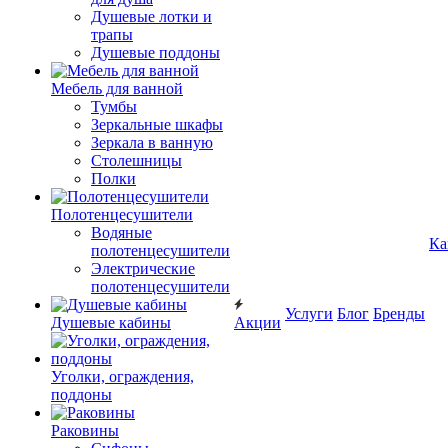
Душевые лотки и
трапы
Душевые поддоны
Мебель для ванной
Тумбы
Зеркальные шкафы
Зеркала в ванную
Столешницы
Полки
Полотенцесушители
Водяные
Ка
полотенцесушители
Электрические
полотенцесушители
Услуги
Блог
Бренды
Душевые кабины
Акции
Уголки, ограждения,
поддоны
Раковины