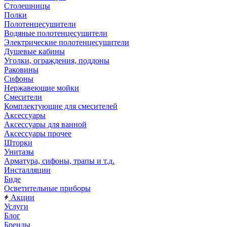
Столешницы
Полки
Полотенцесушители
Водяные полотенцесушители
Электрические полотенцесушители
Душевые кабины
Уголки, ограждения, поддоны
Раковины
Сифоны
Нержавеющие мойки
Смесители
Комплектующие для смесителей
Аксессуары
Аксессуары для ванной
Аксессуары прочее
Шторки
Унитазы
Арматура, сифоны, трапы и т.д.
Инсталляции
Биде
Осветительные приборы
Акции
Услуги
Блог
Бренды