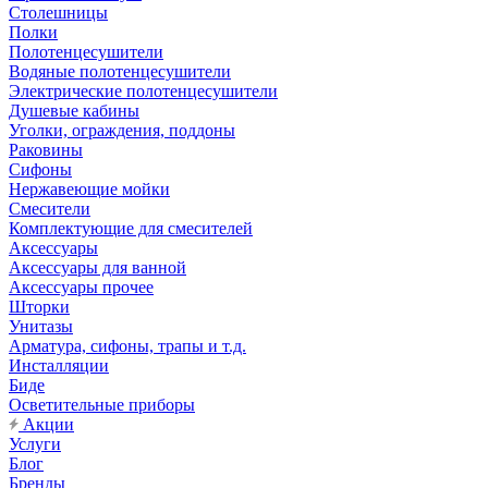
Столешницы
Полки
Полотенцесушители
Водяные полотенцесушители
Электрические полотенцесушители
Душевые кабины
Уголки, ограждения, поддоны
Раковины
Сифоны
Нержавеющие мойки
Смесители
Комплектующие для смесителей
Аксессуары
Аксессуары для ванной
Аксессуары прочее
Шторки
Унитазы
Арматура, сифоны, трапы и т.д.
Инсталляции
Биде
Осветительные приборы
Акции
Услуги
Блог
Бренды