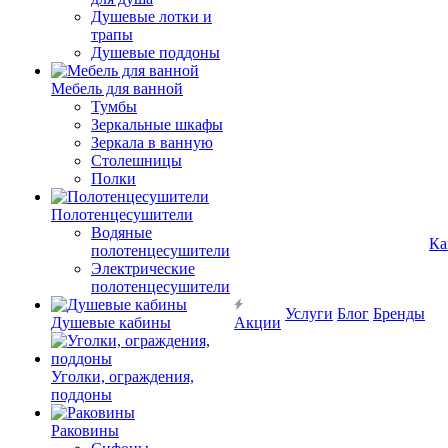
Душевые лотки и
трапы
Душевые поддоны
Мебель для ванной
Тумбы
Зеркальные шкафы
Зеркала в ванную
Столешницы
Полки
Полотенцесушители
Водяные
Ка
полотенцесушители
Электрические
полотенцесушители
Услуги
Блог
Бренды
Душевые кабины
Акции
Уголки, ограждения,
поддоны
Раковины