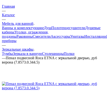
Главная
—
Каталог
—
Мебель для ванной
Ванны и комплектующие
Душ
Полотенцесушители
Душевые
кабины
Уголки, ограждения,
поддоны
Раковины
Смесители
Аксессуары
Унитазы
Инсталляции
приборы
—
Зеркальные шкафы
Тумбы
Зеркала в ванную
Столешницы
Полки
—
Пенал подвесной Roca ETNA с зеркальной дверью, дуб
верона (7.8573.0.344.5)