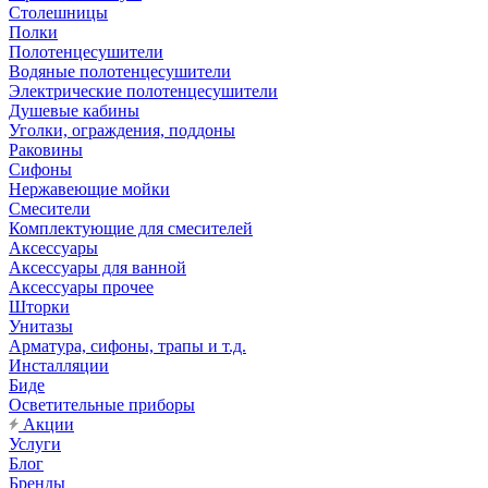
Столешницы
Полки
Полотенцесушители
Водяные полотенцесушители
Электрические полотенцесушители
Душевые кабины
Уголки, ограждения, поддоны
Раковины
Сифоны
Нержавеющие мойки
Смесители
Комплектующие для смесителей
Аксессуары
Аксессуары для ванной
Аксессуары прочее
Шторки
Унитазы
Арматура, сифоны, трапы и т.д.
Инсталляции
Биде
Осветительные приборы
Акции
Услуги
Блог
Бренды