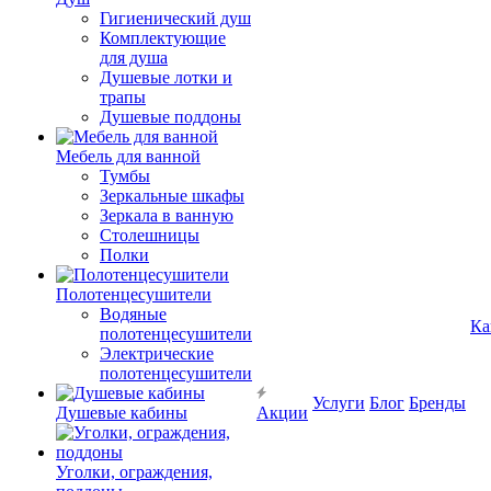
Гигиенический душ
Комплектующие
для душа
Душевые лотки и
трапы
Душевые поддоны
Мебель для ванной
Тумбы
Зеркальные шкафы
Зеркала в ванную
Столешницы
Полки
Полотенцесушители
Водяные
Ка
полотенцесушители
Электрические
полотенцесушители
Услуги
Блог
Бренды
Душевые кабины
Акции
Уголки, ограждения,