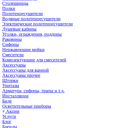
Столешницы
Полки
Полотенцесушители
Водяные полотенцесушители
Электрические полотенцесушители
Душевые кабины
Уголки, ограждения, поддоны
Раковины
Сифоны
Нержавеющие мойки
Смесители
Комплектующие для смесителей
Аксессуары
Аксессуары для ванной
Аксессуары прочее
Шторки
Унитазы
Арматура, сифоны, трапы и т.д.
Инсталляции
Биде
Осветительные приборы
Акции
Услуги
Блог
Бренды