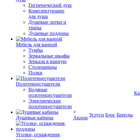
Гигиенический душ
Комплектующие
для душа
Душевые лотки и
трапы
Душевые поддоны
Мебель для ванной
Тумбы
Зеркальные шкафы
Зеркала в ванную
Столешницы
Полки
Полотенцесушители
Водяные
Ка
полотенцесушители
Электрические
полотенцесушители
Услуги
Блог
Бренды
Душевые кабины
Акции
Уголки, ограждения,