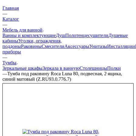
Главная
—
Каталог
—
Мебель для ванной
Ванны и комплектующие
Душ
Полотенцесушители
Душевые
кабины
Уголки, ограждения,
поддоны
Раковины
Смесители
Аксессуары
Унитазы
Инсталляции
приборы
—
Тумбы
Зеркальные шкафы
Зеркала в ванную
Столешницы
Полки
—
Тумба под раковину Roca Luna 80, подвесная, 2 ящика,
синий матовый (Z.RU93.0.776.7)