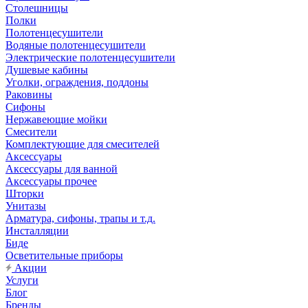
Столешницы
Полки
Полотенцесушители
Водяные полотенцесушители
Электрические полотенцесушители
Душевые кабины
Уголки, ограждения, поддоны
Раковины
Сифоны
Нержавеющие мойки
Смесители
Комплектующие для смесителей
Аксессуары
Аксессуары для ванной
Аксессуары прочее
Шторки
Унитазы
Арматура, сифоны, трапы и т.д.
Инсталляции
Биде
Осветительные приборы
Акции
Услуги
Блог
Бренды