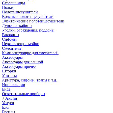
Столешницы
Полки
Полотенцесушители
Водяные полотенцесушители
Электрические полотенцесушители
Душевые кабины
Уголки, ограждения, поддоны
Раковины
Сифоны
Нержавеющие мойки
Смесители
Комплектующие для смесителей
Аксессуары
Аксессуары для ванной
Аксессуары прочее
Шторки
Унитазы
Арматура, сифоны, трапы и т.д.
Инсталляции
Биде
Осветительные приборы
Акции
Услуги
Блог
Бренды