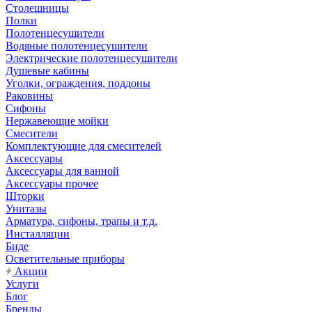
Столешницы
Полки
Полотенцесушители
Водяные полотенцесушители
Электрические полотенцесушители
Душевые кабины
Уголки, ограждения, поддоны
Раковины
Сифоны
Нержавеющие мойки
Смесители
Комплектующие для смесителей
Аксессуары
Аксессуары для ванной
Аксессуары прочее
Шторки
Унитазы
Арматура, сифоны, трапы и т.д.
Инсталляции
Биде
Осветительные приборы
Акции
Услуги
Блог
Бренды