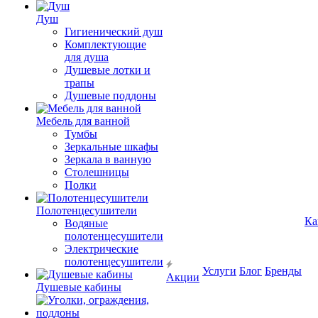
Душ
Гигиенический душ
Комплектующие
для душа
Душевые лотки и
трапы
Душевые поддоны
Мебель для ванной
Тумбы
Зеркальные шкафы
Зеркала в ванную
Столешницы
Полки
Полотенцесушители
Ка
Водяные
полотенцесушители
Электрические
полотенцесушители
Услуги
Блог
Бренды
Акции
Душевые кабины