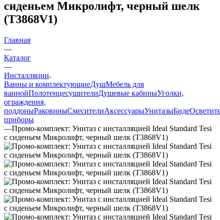
сиденьем Микролифт, черный шелк
(T3868V1)
Главная
—
Каталог
—
Инсталляции
Ванны и комплектующие
Душ
Мебель для
ванной
Полотенцесушители
Душевые кабины
Уголки,
ограждения,
поддоны
Раковины
Смесители
Аксессуары
Унитазы
Биде
Осветит
приборы
—
Промо-комплект: Унитаз с инсталляцией Ideal Standard Tesi
с сиденьем Микролифт, черный шелк (T3868V1)