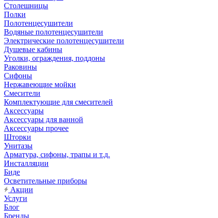
Столешницы
Полки
Полотенцесушители
Водяные полотенцесушители
Электрические полотенцесушители
Душевые кабины
Уголки, ограждения, поддоны
Раковины
Сифоны
Нержавеющие мойки
Смесители
Комплектующие для смесителей
Аксессуары
Аксессуары для ванной
Аксессуары прочее
Шторки
Унитазы
Арматура, сифоны, трапы и т.д.
Инсталляции
Биде
Осветительные приборы
Акции
Услуги
Блог
Бренды