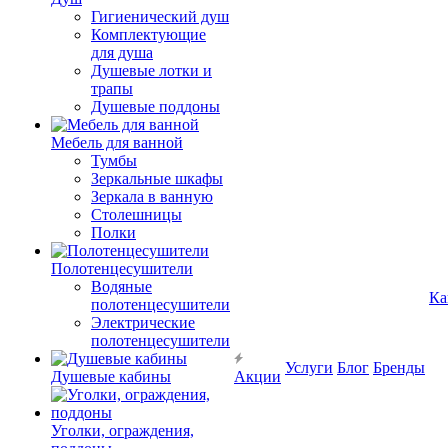
Гигиенический душ
Комплектующие
для душа
Душевые лотки и
трапы
Душевые поддоны
Мебель для ванной
Тумбы
Зеркальные шкафы
Зеркала в ванную
Столешницы
Полки
Полотенцесушители
Водяные
Ка
полотенцесушители
Электрические
полотенцесушители
Услуги
Блог
Бренды
Душевые кабины
Акции
Уголки, ограждения,