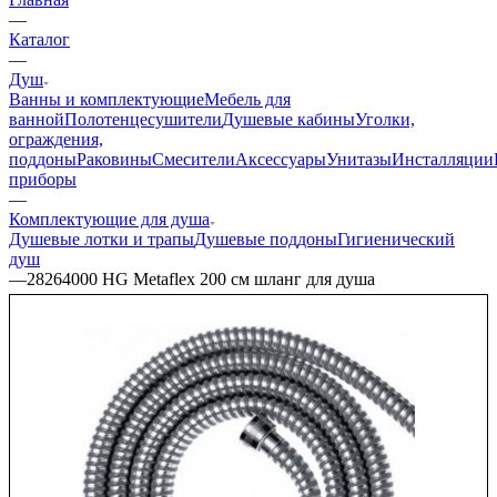
—
Каталог
—
Душ
Ванны и комплектующие
Мебель для
ванной
Полотенцесушители
Душевые кабины
Уголки,
ограждения,
поддоны
Раковины
Смесители
Аксессуары
Унитазы
Инсталляции
приборы
—
Комплектующие для душа
Душевые лотки и трапы
Душевые поддоны
Гигиенический
душ
—
28264000 HG Metaflex 200 см шланг для душа