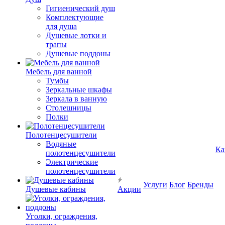
Гигиенический душ
Комплектующие
для душа
Душевые лотки и
трапы
Душевые поддоны
Мебель для ванной
Тумбы
Зеркальные шкафы
Зеркала в ванную
Столешницы
Полки
Полотенцесушители
Водяные
Ка
полотенцесушители
Электрические
полотенцесушители
Услуги
Блог
Бренды
Душевые кабины
Акции
Уголки, ограждения,