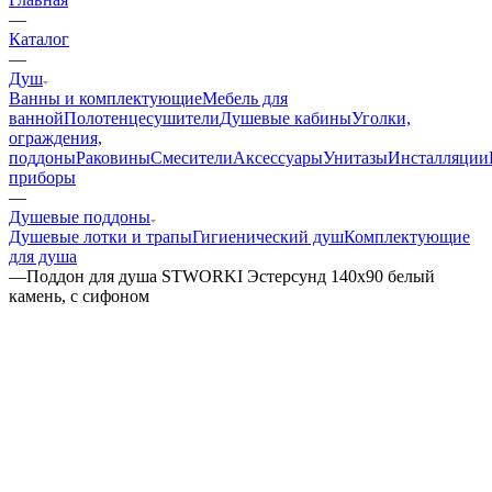
—
Каталог
—
Душ
Ванны и комплектующие
Мебель для
ванной
Полотенцесушители
Душевые кабины
Уголки,
ограждения,
поддоны
Раковины
Смесители
Аксессуары
Унитазы
Инсталляции
приборы
—
Душевые поддоны
Душевые лотки и трапы
Гигиенический душ
Комплектующие
для душа
—
Поддон для душа STWORKI Эстерсунд 140x90 белый
камень, с сифоном