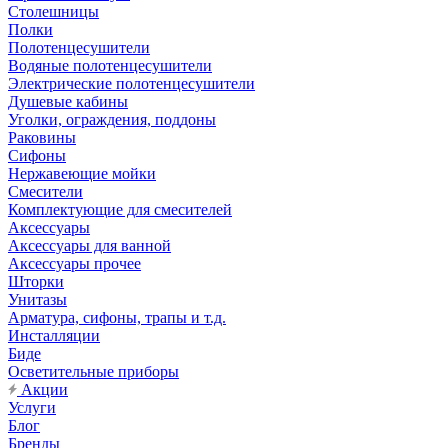
Столешницы
Полки
Полотенцесушители
Водяные полотенцесушители
Электрические полотенцесушители
Душевые кабины
Уголки, ограждения, поддоны
Раковины
Сифоны
Нержавеющие мойки
Смесители
Комплектующие для смесителей
Аксессуары
Аксессуары для ванной
Аксессуары прочее
Шторки
Унитазы
Арматура, сифоны, трапы и т.д.
Инсталляции
Биде
Осветительные приборы
Акции
Услуги
Блог
Бренды