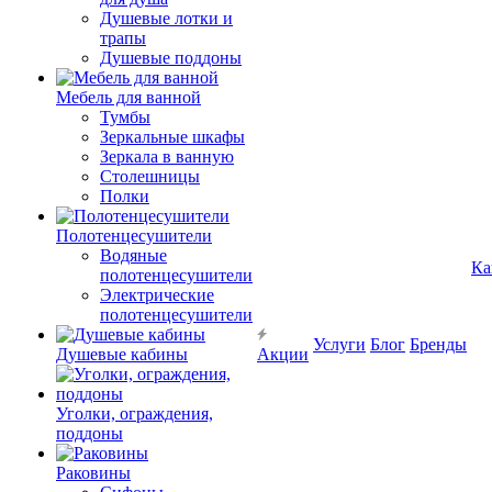
Душевые лотки и
трапы
Душевые поддоны
Мебель для ванной
Тумбы
Зеркальные шкафы
Зеркала в ванную
Столешницы
Полки
Полотенцесушители
Водяные
Ка
полотенцесушители
Электрические
полотенцесушители
Услуги
Блог
Бренды
Душевые кабины
Акции
Уголки, ограждения,
поддоны
Раковины