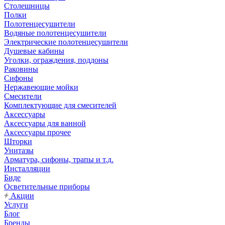
Столешницы
Полки
Полотенцесушители
Водяные полотенцесушители
Электрические полотенцесушители
Душевые кабины
Уголки, ограждения, поддоны
Раковины
Сифоны
Нержавеющие мойки
Смесители
Комплектующие для смесителей
Аксессуары
Аксессуары для ванной
Аксессуары прочее
Шторки
Унитазы
Арматура, сифоны, трапы и т.д.
Инсталляции
Биде
Осветительные приборы
Акции
Услуги
Блог
Бренды