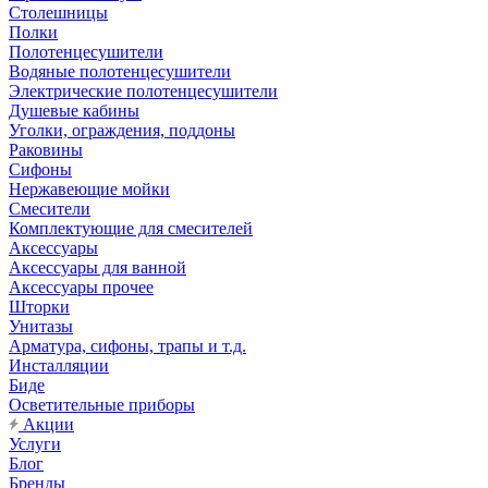
Столешницы
Полки
Полотенцесушители
Водяные полотенцесушители
Электрические полотенцесушители
Душевые кабины
Уголки, ограждения, поддоны
Раковины
Сифоны
Нержавеющие мойки
Смесители
Комплектующие для смесителей
Аксессуары
Аксессуары для ванной
Аксессуары прочее
Шторки
Унитазы
Арматура, сифоны, трапы и т.д.
Инсталляции
Биде
Осветительные приборы
Акции
Услуги
Блог
Бренды