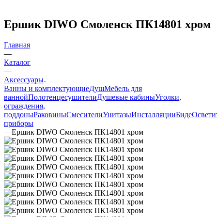
Ершик DIWO Смоленск ПК14801 хром
Главная
—
Каталог
—
Аксессуары
Ванны и комплектующие
Душ
Мебель для
ванной
Полотенцесушители
Душевые кабины
Уголки,
ограждения,
поддоны
Раковины
Смесители
Унитазы
Инсталляции
Биде
Освети
приборы
—
Ершик DIWO Смоленск ПК14801 хром