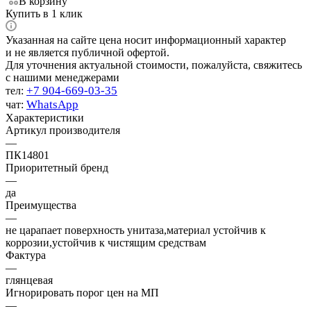
В корзину
Купить в 1 клик
Указанная на сайте цена носит информационный характер
и не является публичной офертой.
Для уточнения актуальной стоимости, пожалуйста, свяжитесь
с нашими менеджерами
+7 904-669-03-35
тел:
WhatsApp
чат:
Характеристики
Артикул производителя
—
ПК14801
Приоритетный бренд
—
да
Преимущества
—
не царапает поверхность унитаза,материал устойчив к
коррозии,устойчив к чистящим средствам
Фактура
—
глянцевая
Игнорировать порог цен на МП
—