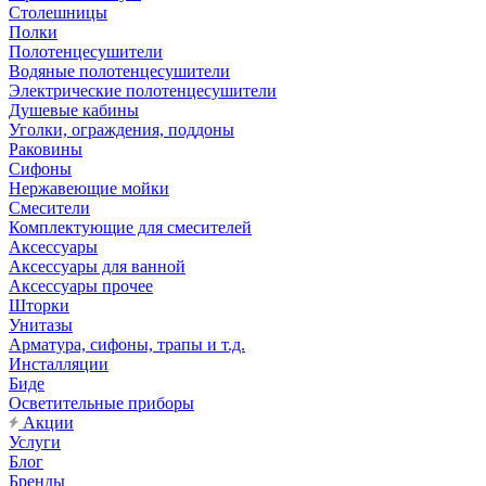
Столешницы
Полки
Полотенцесушители
Водяные полотенцесушители
Электрические полотенцесушители
Душевые кабины
Уголки, ограждения, поддоны
Раковины
Сифоны
Нержавеющие мойки
Смесители
Комплектующие для смесителей
Аксессуары
Аксессуары для ванной
Аксессуары прочее
Шторки
Унитазы
Арматура, сифоны, трапы и т.д.
Инсталляции
Биде
Осветительные приборы
Акции
Услуги
Блог
Бренды